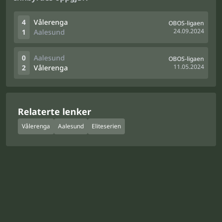
4
Vålerenga
OBOS-ligaen
24.09.2024
1
Aalesund
0
Aalesund
OBOS-ligaen
11.05.2024
2
Vålerenga
Relaterte lenker
Vålerenga
Aalesund
Eliteserien