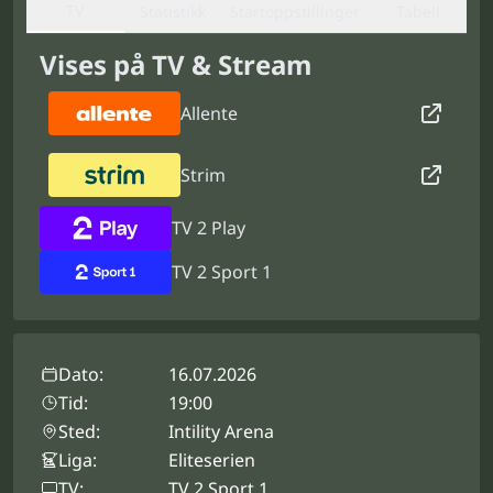
TV
Statistikk
Startoppstillinger
Tabell
Vises på TV & Stream
Allente
Strim
TV 2 Play
TV 2 Sport 1
Dato:
16.07.2026
Tid:
19:00
Sted:
Intility Arena
Liga:
Eliteserien
TV:
TV 2 Sport 1