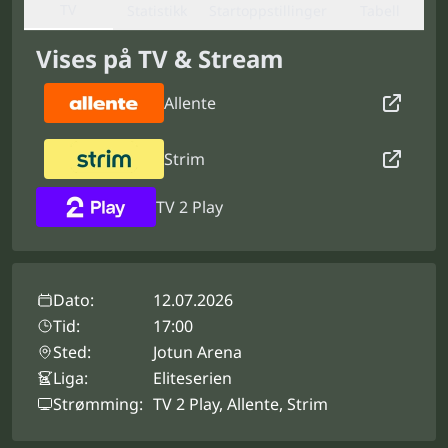
TV
Statistikk
Startoppstillinger
Tabell
Vises på TV & Stream
Allente
Strim
TV 2 Play
Dato:
12.07.2026
Tid:
17:00
Sted:
Jotun Arena
Liga:
Eliteserien
Strømming:
TV 2 Play, Allente, Strim