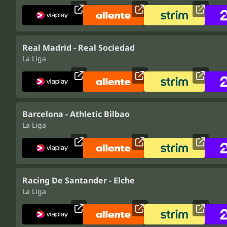
Real Madrid - Real Sociedad
La Liga
Barcelona - Athletic Bilbao
La Liga
Racing De Santander - Elche
La Liga