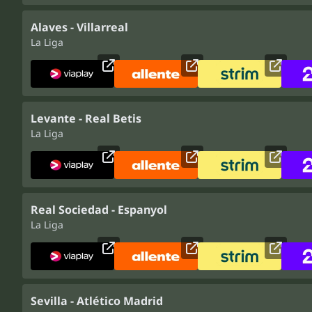
Alaves - Villarreal
La Liga
Levante - Real Betis
La Liga
Real Sociedad - Espanyol
La Liga
Sevilla - Atlético Madrid