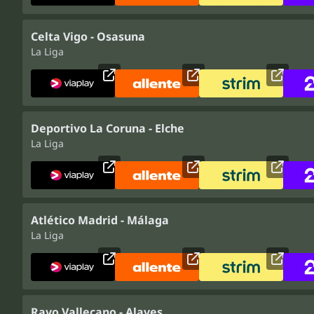
Celta Vigo - Osasuna
La Liga
Deportivo La Coruna - Elche
La Liga
Atlético Madrid - Málaga
La Liga
Rayo Vallecano - Alaves