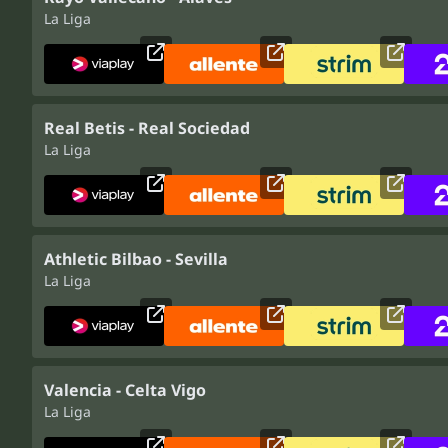
La Liga
Real Betis - Real Sociedad
La Liga
Athletic Bilbao - Sevilla
La Liga
Valencia - Celta Vigo
La Liga