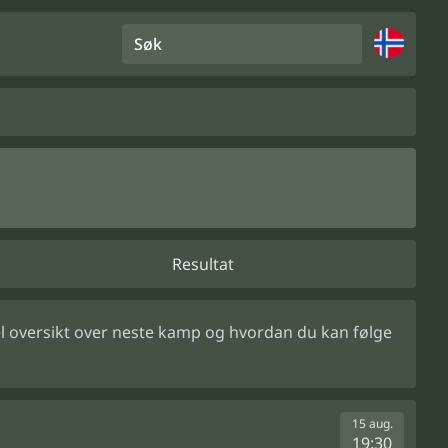
Søk
Resultat
kel oversikt over neste kamp og hvordan du kan følge
15 aug.
19:30