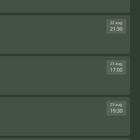
22 aug.
21:30
23 aug.
17:00
23 aug.
19:30