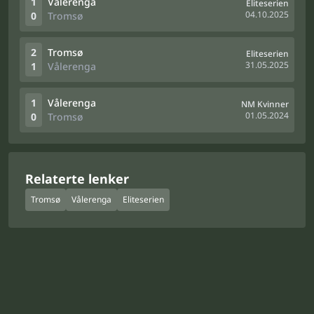
1
Vålerenga
Eliteserien
04.10.2025
0
Tromsø
2
Tromsø
Eliteserien
31.05.2025
1
Vålerenga
1
Vålerenga
NM Kvinner
01.05.2024
0
Tromsø
Relaterte lenker
Tromsø
Vålerenga
Eliteserien