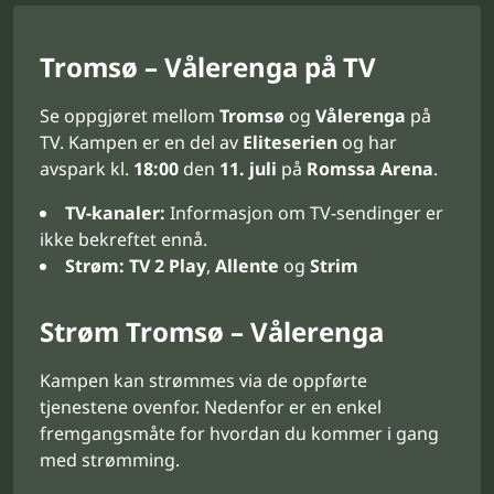
Tromsø – Vålerenga på TV
Se oppgjøret mellom
Tromsø
og
Vålerenga
på
TV. Kampen er en del av
Eliteserien
og har
avspark kl.
18:00
den
11. juli
på
Romssa Arena
.
TV-kanaler:
Informasjon om TV-sendinger er
ikke bekreftet ennå.
Strøm:
TV 2 Play
,
Allente
og
Strim
Strøm Tromsø – Vålerenga
Kampen kan strømmes via de oppførte
tjenestene ovenfor. Nedenfor er en enkel
fremgangsmåte for hvordan du kommer i gang
med strømming.