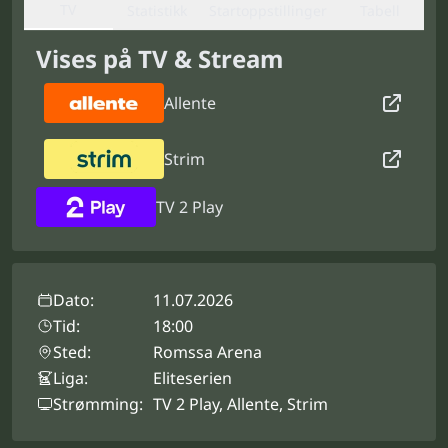
TV
Statistikk
Startoppstillinger
Tabell
Vises på TV & Stream
Allente
Strim
TV 2 Play
Dato:
11.07.2026
Tid:
18:00
Sted:
Romssa Arena
Liga:
Eliteserien
Strømming:
TV 2 Play, Allente, Strim