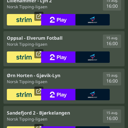
Lillehammer - Lyn 2
15 aug.
16:00
Norsk Tipping-ligaen
Oppsal - Elverum Fotball
15 aug.
16:00
Norsk Tipping-ligaen
Ørn Horten - Gjøvik-Lyn
15 aug.
16:00
Norsk Tipping-ligaen
Sandefjord 2 - Bjørkelangen
15 aug.
16:00
Norsk Tipping-ligaen