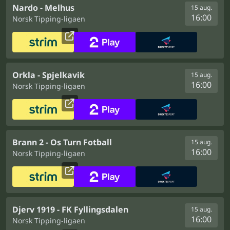
Nardo - Melhus
15 aug.
16:00
Norsk Tipping-ligaen
Orkla - Spjelkavik
15 aug.
16:00
Norsk Tipping-ligaen
Brann 2 - Os Turn Fotball
15 aug.
16:00
Norsk Tipping-ligaen
Djerv 1919 - FK Fyllingsdalen
15 aug.
16:00
Norsk Tipping-ligaen