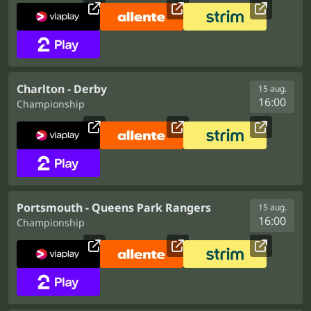
Charlton - Derby
15 aug.
16:00
Championship
Portsmouth - Queens Park Rangers
15 aug.
16:00
Championship