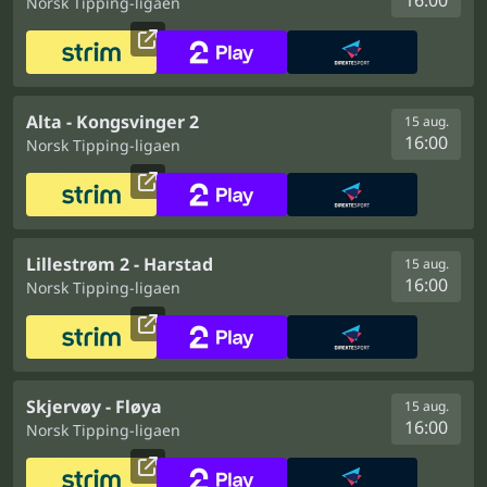
16:00
Norsk Tipping-ligaen
Alta - Kongsvinger 2
15 aug.
16:00
Norsk Tipping-ligaen
Lillestrøm 2 - Harstad
15 aug.
16:00
Norsk Tipping-ligaen
Skjervøy - Fløya
15 aug.
16:00
Norsk Tipping-ligaen