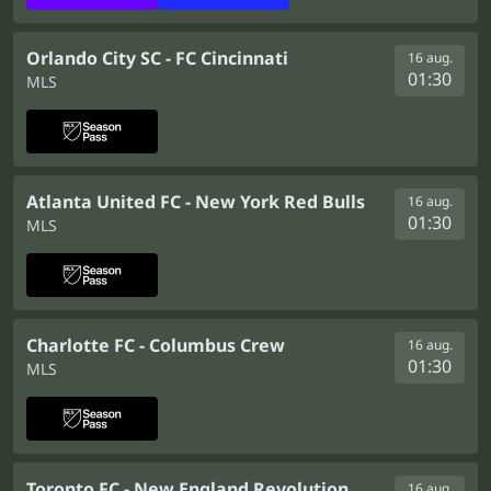
Orlando City SC - FC Cincinnati
16 aug.
01:30
MLS
Atlanta United FC - New York Red Bulls
16 aug.
01:30
MLS
Charlotte FC - Columbus Crew
16 aug.
01:30
MLS
Toronto FC - New England Revolution
16 aug.