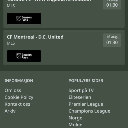
01:30
MLS
CF Montreal - D.C. United
16 aug.
01:30
MLS
INFORMASJON
POPULÆRE SIDER
Om oss
Sport på TV
Cookie Policy
Eliteserien
Kontakt oss
Premier League
Arkiv
Champions League
Norge
Molde