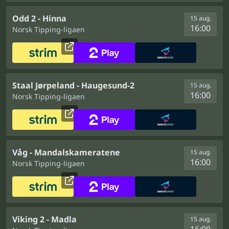
Odd 2 - Hinna
15 aug.
16:00
Norsk Tipping-ligaen
Staal Jørpeland - Haugesund-2
15 aug.
16:00
Norsk Tipping-ligaen
Våg - Mandalskameratene
15 aug.
16:00
Norsk Tipping-ligaen
Viking 2 - Madla
15 aug.