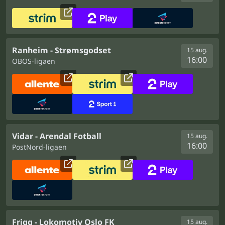
Ranheim - Strømsgodset
15 aug.
16:00
OBOS-ligaen
Vidar - Arendal Fotball
15 aug.
16:00
PostNord-ligaen
Frigg - Lokomotiv Oslo FK
15 aug.