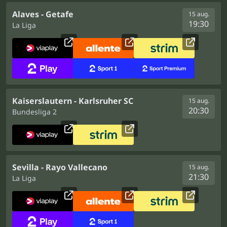
Alaves - Getafe
15 aug.
19:30
La Liga
Kaiserslautern - Karlsruher SC
15 aug.
20:30
Bundesliga 2
Sevilla - Rayo Vallecano
15 aug.
21:30
La Liga