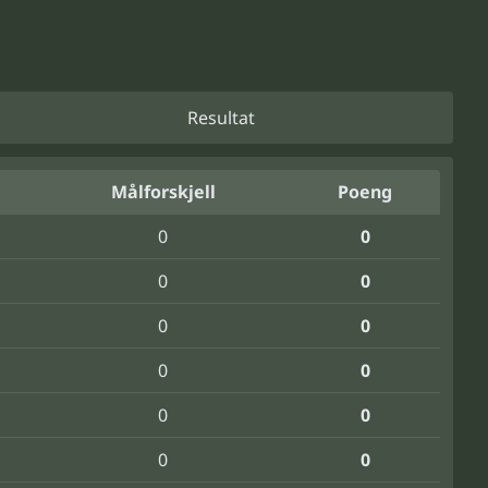
Resultat
Målforskjell
Poeng
0
0
0
0
0
0
0
0
0
0
0
0