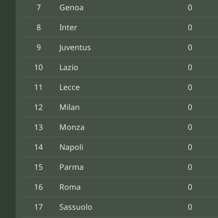
7
Genoa
0
8
Inter
0
9
Juventus
0
10
Lazio
0
11
Lecce
0
12
Milan
0
13
Monza
0
14
Napoli
0
15
Parma
0
16
Roma
0
17
Sassuolo
0