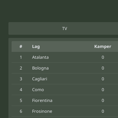
TV
#
Lag
Kamper
1
Atalanta
0
2
Bologna
0
3
Cagliari
0
4
Como
0
5
Fiorentina
0
6
Frosinone
0