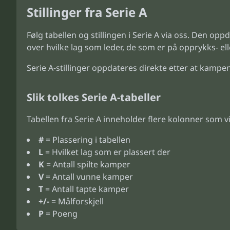
Stillinger fra Serie A
Følg tabellen og stillingen i Serie A via oss. Den oppd
over hvilke lag som leder, de som er på opprykks- el
Serie A-stillinger oppdateres direkte etter at kampene
Slik tolkes Serie A-tabeller
Tabellen fra Serie A inneholder flere kolonner som vi
#
= Plassering i tabellen
L
= Hvilket lag som er plassert der
K
= Antall spilte kamper
V
= Antall vunne kamper
T
= Antall tapte kamper
+/-
= Målforskjell
P
= Poeng