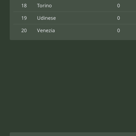
18
Torino
0
19
Udinese
0
20
Venezia
0