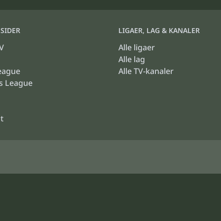
SIDER
LIGAER, LAG & KANALER
V
Alle ligaer
Alle lag
eague
Alle TV-kanaler
s League
t