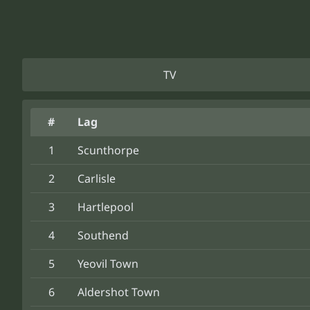
TV
#
Lag
1
Scunthorpe
2
Carlisle
3
Hartlepool
4
Southend
5
Yeovil Town
6
Aldershot Town