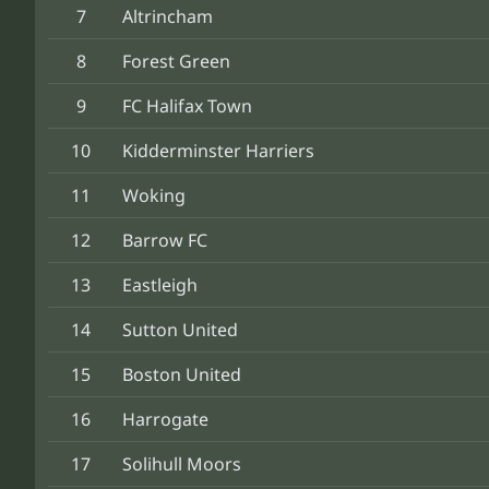
7
Altrincham
8
Forest Green
9
FC Halifax Town
10
Kidderminster Harriers
11
Woking
12
Barrow FC
13
Eastleigh
14
Sutton United
15
Boston United
16
Harrogate
17
Solihull Moors