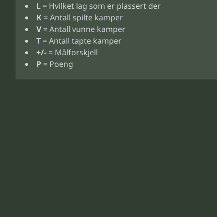
L
= Hvilket lag som er plassert der
K
= Antall spilte kamper
V
= Antall vunne kamper
T
= Antall tapte kamper
+/-
= Målforskjell
P
= Poeng