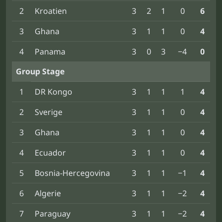
2
Kroatien
3
2
1
0
6
3
Ghana
3
1
1
0
4
4
Panama
3
0
3
−4
0
Group Stage
1
DR Kongo
3
1
1
1
4
2
Sverige
3
1
1
0
4
3
Ghana
3
1
1
0
4
4
Ecuador
3
1
1
0
4
5
Bosnia-Hercegovina
3
1
1
−1
4
6
Algerie
3
1
1
−2
4
7
Paraguay
3
1
1
−2
4