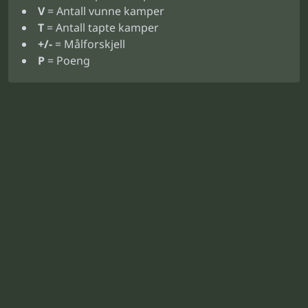
V
= Antall vunne kamper
T
= Antall tapte kamper
+/-
= Målforskjell
P
= Poeng