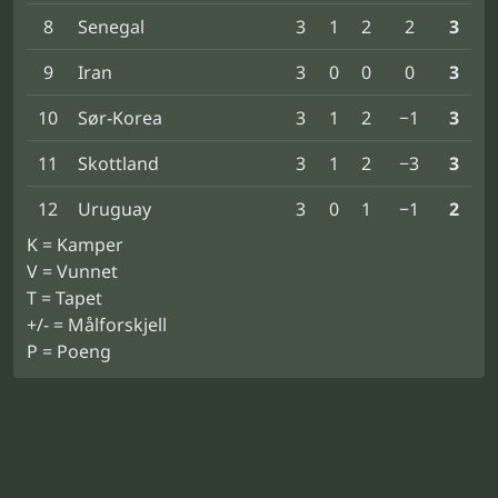
8
Senegal
3
1
2
2
3
9
Iran
3
0
0
0
3
10
Sør-Korea
3
1
2
−1
3
11
Skottland
3
1
2
−3
3
12
Uruguay
3
0
1
−1
2
K = Kamper
V = Vunnet
T = Tapet
+/- = Målforskjell
P = Poeng