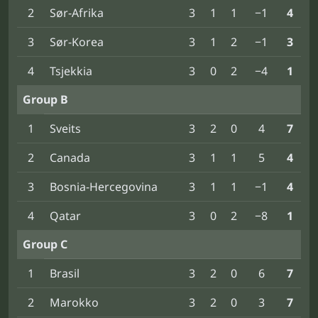
2
Sør-Afrika
3
1
1
−1
4
3
Sør-Korea
3
1
2
−1
3
4
Tsjekkia
3
0
2
−4
1
Group B
1
Sveits
3
2
0
4
7
2
Canada
3
1
1
5
4
3
Bosnia-Hercegovina
3
1
1
−1
4
4
Qatar
3
0
2
−8
1
Group C
1
Brasil
3
2
0
6
7
2
Marokko
3
2
0
3
7