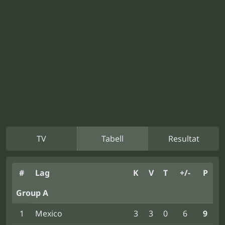
TV
Tabell
Resultat
#
Lag
K
V
T
+/-
P
Group A
1
Mexico
3
3
0
6
9