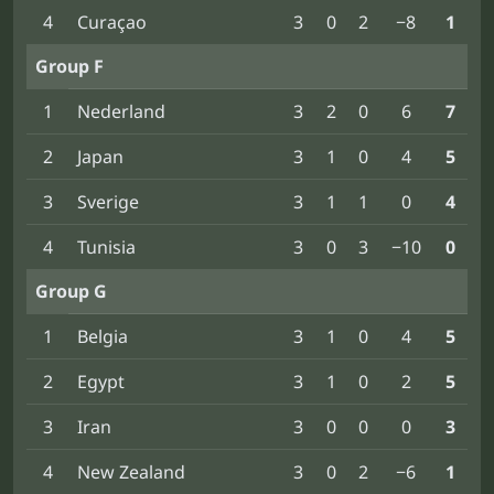
4
Curaçao
3
0
2
−8
1
Group F
1
Nederland
3
2
0
6
7
2
Japan
3
1
0
4
5
3
Sverige
3
1
1
0
4
4
Tunisia
3
0
3
−10
0
Group G
1
Belgia
3
1
0
4
5
2
Egypt
3
1
0
2
5
3
Iran
3
0
0
0
3
4
New Zealand
3
0
2
−6
1