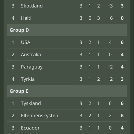
3
Skottland
3
1
2
−3
3
4
Haiti
3
0
3
−6
0
Group D
1
USA
3
2
1
4
6
2
Australia
3
1
1
0
4
3
Paraguay
3
1
1
−2
4
4
Tyrkia
3
1
2
−2
3
Group E
1
Tyskland
3
2
1
6
6
2
Elfenbenskysten
3
2
1
2
6
3
Ecuador
3
1
1
0
4