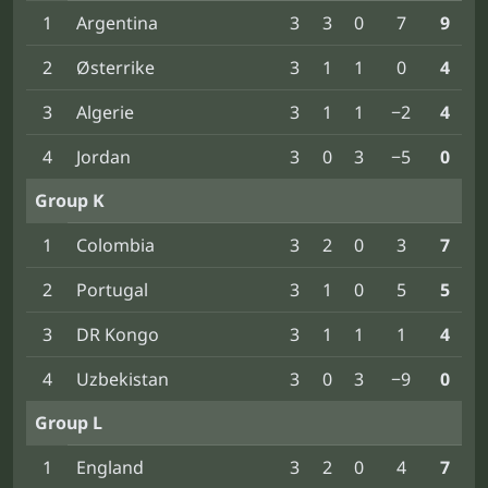
1
Argentina
3
3
0
7
9
2
Østerrike
3
1
1
0
4
3
Algerie
3
1
1
−2
4
4
Jordan
3
0
3
−5
0
Group K
1
Colombia
3
2
0
3
7
2
Portugal
3
1
0
5
5
3
DR Kongo
3
1
1
1
4
4
Uzbekistan
3
0
3
−9
0
Group L
1
England
3
2
0
4
7