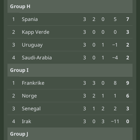
Group H
1
Spania
3
2
0
5
7
2
Kapp Verde
3
0
0
0
3
3
Uruguay
3
0
1
−1
2
4
Saudi-Arabia
3
0
1
−4
2
Group I
1
Frankrike
3
3
0
8
9
2
Norge
3
2
1
1
6
3
Senegal
3
1
2
2
3
4
Irak
3
0
3
−11
0
Group J