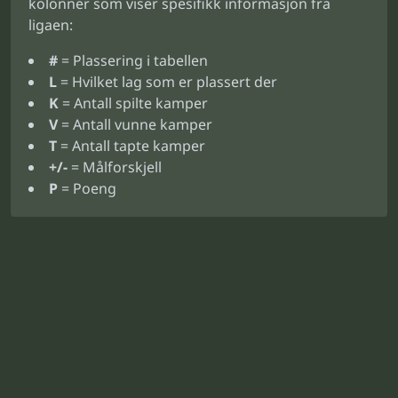
kolonner som viser spesifikk informasjon fra
ligaen:
#
= Plassering i tabellen
L
= Hvilket lag som er plassert der
K
= Antall spilte kamper
V
= Antall vunne kamper
T
= Antall tapte kamper
+/-
= Målforskjell
P
= Poeng