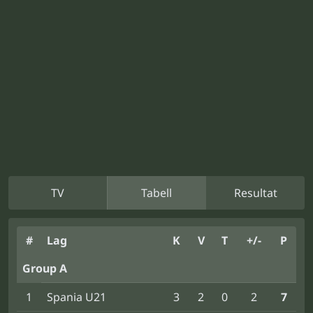
TV
Tabell
Resultat
#
Lag
K
V
T
+/-
P
Group A
1
Spania U21
3
2
0
2
7