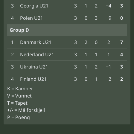
3
Georgia U21
3
1
2
−4
3
4
Polen U21
3
0
3
−9
0
Group D
1
Danmark U21
3
2
0
2
7
2
Nederland U21
3
1
1
1
4
3
Ukraina U21
3
1
2
−1
3
4
Finland U21
3
0
1
−2
2
K = Kamper
V = Vunnet
T = Tapet
+/- = Målforskjell
P = Poeng