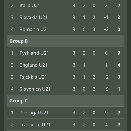
2
Italia U21
3
2
0
2
7
3
Slovakia U21
3
1
2
−1
3
4
Romania U21
3
0
3
−3
0
Group B
1
Tyskland U21
3
3
0
6
9
2
England U21
3
1
1
1
4
3
Tsjekkia U21
3
1
2
−2
3
4
Slovenien U21
3
0
2
−5
1
Group C
1
Portugal U21
3
2
0
9
7
2
Frankrike U21
3
2
0
4
7