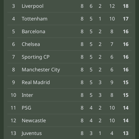
3
Liverpool
8
6
2
12
18
4
Tottenham
8
5
1
10
17
5
Barcelona
8
5
2
8
16
6
Chelsea
8
5
2
7
16
7
Sporting CP
8
5
2
6
16
8
Manchester City
8
5
2
6
16
9
Real Madrid
8
5
3
9
15
10
Inter
8
5
3
8
15
11
PSG
8
4
2
10
14
12
Newcastle
8
4
2
10
14
13
Juventus
8
3
1
4
13