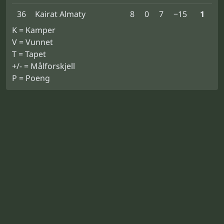
36
Kairat Almaty
8
0
7
−15
1
K = Kamper
V = Vunnet
T = Tapet
+/- = Målforskjell
P = Poeng