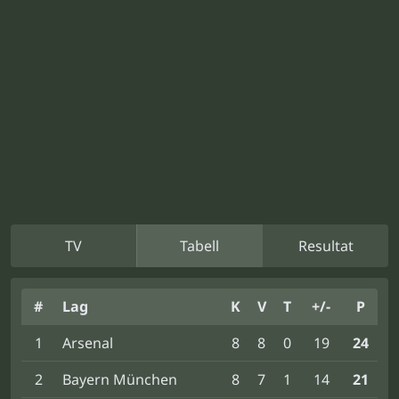
TV
Tabell
Resultat
#
Lag
K
V
T
+/-
P
1
Arsenal
8
8
0
19
24
2
Bayern München
8
7
1
14
21