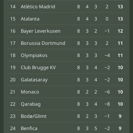
14
Atlético Madrid
8
4
3
2
13
15
Atalanta
8
4
3
0
13
16
Bayer Leverkusen
8
3
2
−1
12
17
Borussia Dortmund
8
3
3
2
11
18
Olympiakos
8
3
3
−4
11
19
Club Brugge KV
8
3
4
−2
10
20
Galatasaray
8
3
4
−2
10
21
Monaco
8
2
2
−6
10
22
Qarabag
8
3
4
−8
10
23
Bodø/Glimt
8
2
3
−1
9
24
Benfica
8
3
5
−2
9