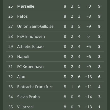
25
Marseille
8
3
5
−3
9
26
Pafos
8
2
3
−3
9
27
Union Saint-Gilloise
8
3
5
−9
9
28
PSV Eindhoven
8
2
4
0
8
29
Athletic Bilbao
8
2
4
−5
8
30
Napoli
8
2
4
−6
8
31
FC København
8
2
4
−9
8
32
Ajax
8
2
6
−13
6
33
Eintracht Frankfurt
8
1
6
−11
4
34
Slavia Praha
8
0
5
−14
3
35
Villarreal
8
0
7
−13
1