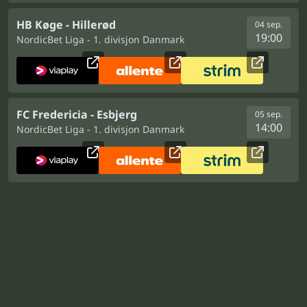
HB Køge - Hillerød
04 sep.
19:00
NordicBet Liga - 1. divisjon Danmark
FC Fredericia - Esbjerg
05 sep.
14:00
NordicBet Liga - 1. divisjon Danmark