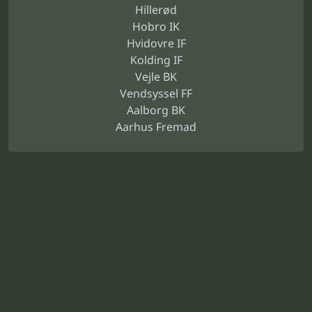
Hillerød
Hobro IK
Hvidovre IF
Kolding IF
Vejle BK
Vendsyssel FF
Aalborg BK
Aarhus Fremad