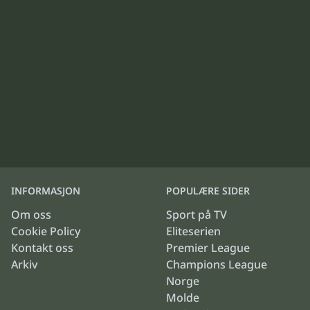
INFORMASJON
POPULÆRE SIDER
Om oss
Sport på TV
Cookie Policy
Eliteserien
Kontakt oss
Premier League
Arkiv
Champions League
Norge
Molde