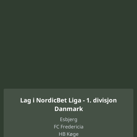
Lag i NordicBet Liga - 1. divisjon
Danmark
Esbjerg
FC Fredericia
HB Køge