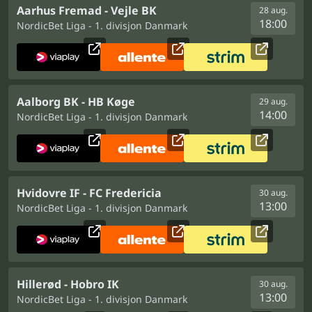
Aarhus Fremad - Vejle BK
28 aug.
18:00
NordicBet Liga - 1. divisjon Danmark
Aalborg BK - HB Køge
29 aug.
14:00
NordicBet Liga - 1. divisjon Danmark
Hvidovre IF - FC Fredericia
30 aug.
13:00
NordicBet Liga - 1. divisjon Danmark
Hillerød - Hobro IK
30 aug.
13:00
NordicBet Liga - 1. divisjon Danmark