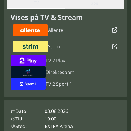
TV
Tabell
Vises på TV & Stream
Allente
Strim
TV 2 Play
Direktesport
TV 2 Sport 1
Dato:
03.08.2026
Tid:
19:00
Sted:
EXTRA Arena