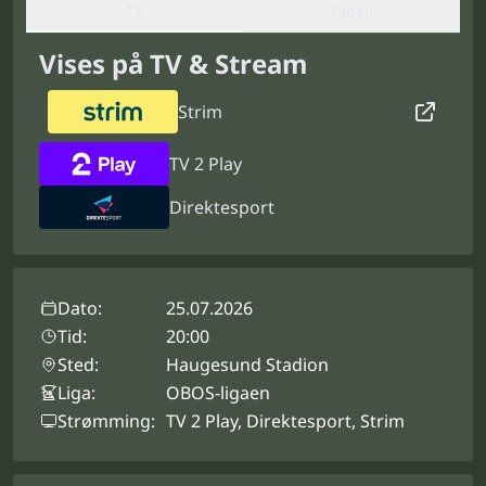
TV
Tabell
Vises på TV & Stream
Strim
TV 2 Play
Direktesport
Dato:
25.07.2026
Tid:
20:00
Sted:
Haugesund Stadion
Liga:
OBOS-ligaen
Strømming:
TV 2 Play, Direktesport, Strim