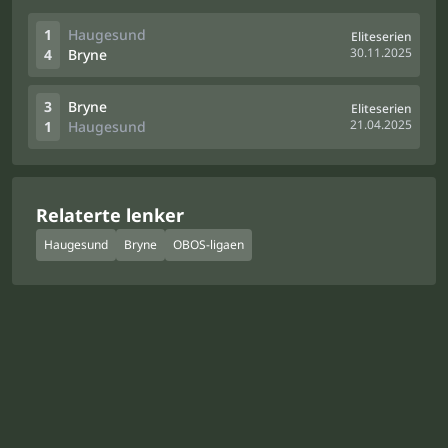
1
Haugesund
Eliteserien
30.11.2025
4
Bryne
3
Bryne
Eliteserien
21.04.2025
1
Haugesund
Relaterte lenker
Haugesund
Bryne
OBOS-ligaen