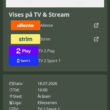
TV
Tabell
Vises på TV & Stream
Allente
Strim
TV 2 Play
TV 2 Sport 1
Dato:
18.07.2026
Tid:
16:00
Sted:
Åråsen
Liga:
Eliteserien
TV:
TV 2 Sport 1