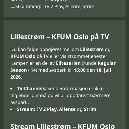
Strømming:
TV 2 Play, Allente, Strim
Lillestrøm – KFUM Oslo på TV
Du kan følge oppgjøret mellom
Lillestrøm
og
KFUM Oslo
på TV eller via strømmetjenester.
Kampen er en del av
Eliteserien
(runde
Regular
Season - 14
) med avspark kl.
16:00
den
18. juli
2026
.
TV-Channels:
Sendeinformasjon er ikke
tilgjengelig ennå og vil bli oppdatert nærmere
avspark.
Stream:
TV 2 Play
,
Allente
og
Strim
Stream Lillestrøm – KFUM Oslo