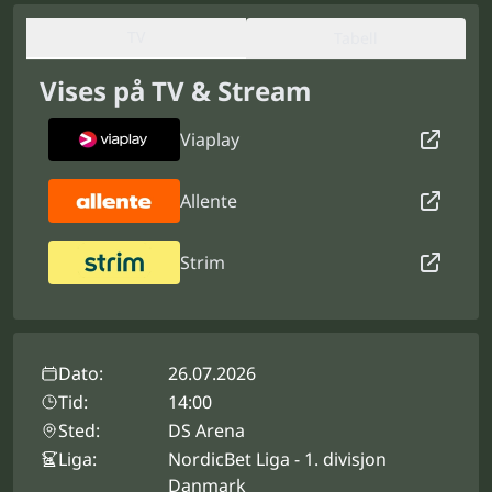
TV
Tabell
Vises på TV & Stream
Viaplay
Allente
Strim
Dato:
26.07.2026
Tid:
14:00
Sted:
DS Arena
Liga:
NordicBet Liga - 1. divisjon
Danmark