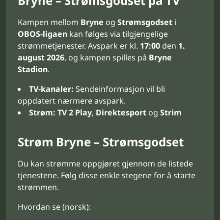
Bryne – Strømsgodset på TV
Kampen mellom
Bryne
og
Strømsgodset
i
OBOS-ligaen
kan følges via tilgjengelige
strømmetjenester. Avspark er kl.
17:00
den
1.
august 2026
, og kampen spilles på
Bryne
Stadion
.
TV-kanaler:
Sendeinformasjon vil bli
oppdatert nærmere avspark.
Strøm:
TV 2 Play
,
Direktesport
og
Strim
Strøm Bryne – Strømsgodset
Du kan strømme oppgjøret gjennom de listede
tjenestene. Følg disse enkle stegene for å starte
strømmen.
Hvordan se (norsk):