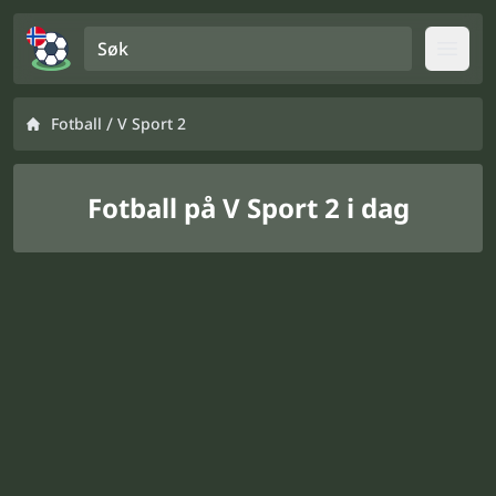
Søk
Open
/
Fotball
V Sport 2
Fotball på V Sport 2 i dag