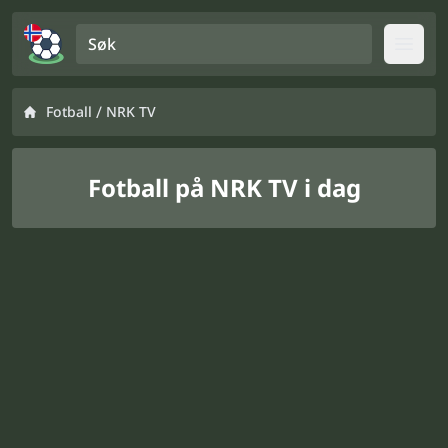
Søk
Open
/
Fotball
NRK TV
Fotball på NRK TV i dag