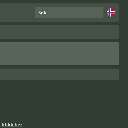
Søk
-
klikk her
.