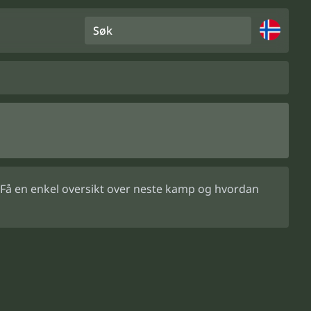
Søk
 Få en enkel oversikt over neste kamp og hvordan