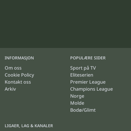
INFORMASJON
POPULÆRE SIDER
Om oss
Sport på TV
Cookie Policy
Eliteserien
Kontakt oss
Premier League
Arkiv
Champions League
Norge
Molde
Bodø/Glimt
LIGAER, LAG & KANALER