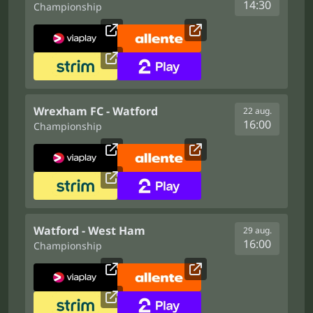
14:30
Championship
Wrexham FC - Watford
22 aug.
16:00
Championship
Watford - West Ham
29 aug.
16:00
Championship