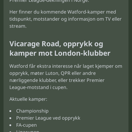
Premier League-dekningen i Norge.
Her finner du kommende Watford-kamper med
tidspunkt, motstander og informasjon om TV eller
stream.
Vicarage Road, opprykk og
kamper mot London-klubber
Watford får ekstra interesse når laget kjemper om
opprykk, møter Luton, QPR eller andre
nærliggende klubber, eller trekker Premier
League-motstand i cupen.
Aktuelle kamper:
Championship
Premier League ved opprykk
FA-cupen