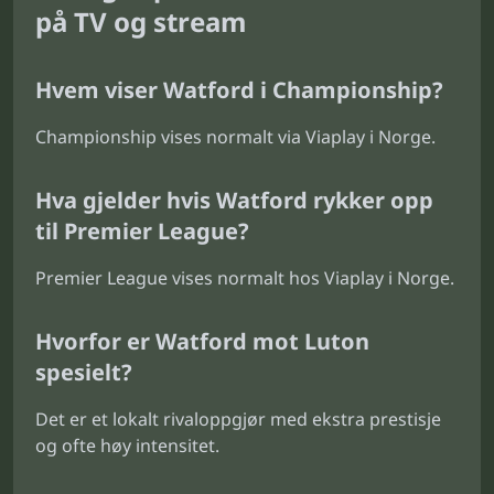
på TV og stream
Hvem viser Watford i Championship?
Championship vises normalt via Viaplay i Norge.
Hva gjelder hvis Watford rykker opp
til Premier League?
Premier League vises normalt hos Viaplay i Norge.
Hvorfor er Watford mot Luton
spesielt?
Det er et lokalt rivaloppgjør med ekstra prestisje
og ofte høy intensitet.