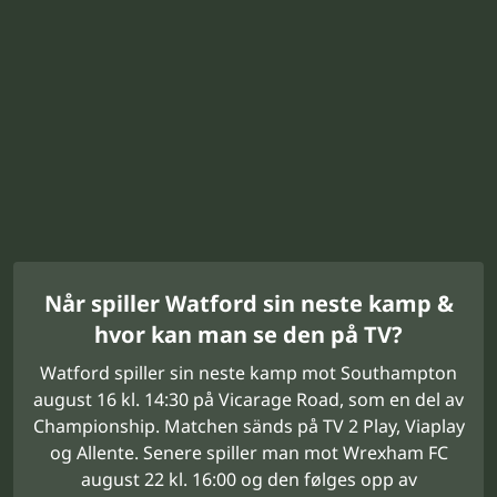
Når spiller Watford sin neste kamp &
hvor kan man se den på TV?
Watford spiller sin neste kamp mot Southampton
august 16 kl. 14:30 på Vicarage Road, som en del av
Championship. Matchen sänds på TV 2 Play, Viaplay
og Allente. Senere spiller man mot Wrexham FC
august 22 kl. 16:00 og den følges opp av