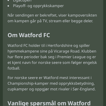
Ligacupen
Playoff- og opprykkskamper
Når sendingen er bekreftet, viser kampoversikten
om kampen går på TV, stream eller begge deler.
Om Watford FC
Watford FC holder til i Hertfordshire og spiller
hjemmekampene sine på Vicarage Road. Klubben
har flere perioder bak seg i Premier League og er
et kjent navn for norske seere som følger engelsk
fotball.
For norske seere er Watford mest interessant i
Championship-kamper med opprykksbetydning,
cupkamper og oppgjør mot rivaler i Sør-England.
Vanlige spørsmål om Watford