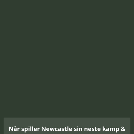
Når spiller Newcastle sin neste kamp &