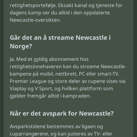
rettighetsportefølje. Eksakt kanal og tjeneste for
dagens kamp ser du alltid i den oppdaterte
Newcastle-oversikten.
Går det an å streame Newcastle i
Norge?
Ja. Med et gyldig abonnement hos
rettighetsinnehaveren kan du streame Newcastle-
kampene på mobil, nettbrett, PC eller smart-TV.
Premier League og store deler av cupene vises via
Viaplay og V Sport, og hvilken plattform som
gjelder fremgår alltid i kampraden.
Når er det avspark for Newcastle?
Avsparkstidene bestemmes av ligaen og
cuparrangørene, og kan justeres av TV- eller