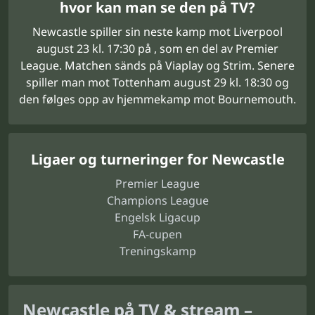
hvor kan man se den på TV?
Newcastle spiller sin neste kamp mot Liverpool
august 23 kl. 17:30 på , som en del av Premier
League. Matchen sänds på Viaplay og Strim. Senere
spiller man mot Tottenham august 29 kl. 18:30 og
den følges opp av hjemmekamp mot Bournemouth.
Ligaer og turneringer for Newcastle
Premier League
Champions League
Engelsk Ligacup
FA-cupen
Treningskamp
Newcastle på TV & stream –