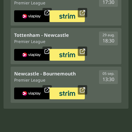
17:30
Premier League
Tottenham - Newcastle
29 aug.
18:30
Premier League
Newcastle - Bournemouth
05 sep.
13:30
Premier League