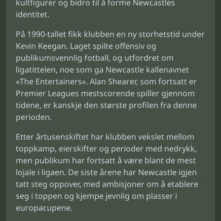
kultfigurer og bidro til å forme Newcastles
identitet.
På 1990-tallet fikk klubben en ny storhetstid under
Kevin Keegan. Laget spilte offensiv og
publikumsvennlig fotball, og utfordret om
ligatittelen, noe som ga Newcastle kallenavnet
«The Entertainers». Alan Shearer, som fortsatt er
Premier Leagues mestscorende spiller gjennom
tidene, er kanskje den største profilen fra denne
perioden.
Etter årtusenskiftet har klubben vekslet mellom
toppkamp, eierskifter og perioder med nedrykk,
men publikum har fortsatt å være blant de mest
lojale i ligaen. De siste årene har Newcastle igjen
tatt steg oppover, med ambisjoner om å etablere
seg i toppen og kjempe jevnlig om plasser i
europacupene.