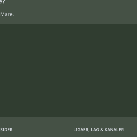
e?
 Mare.
SIDER
LIGAER, LAG & KANALER