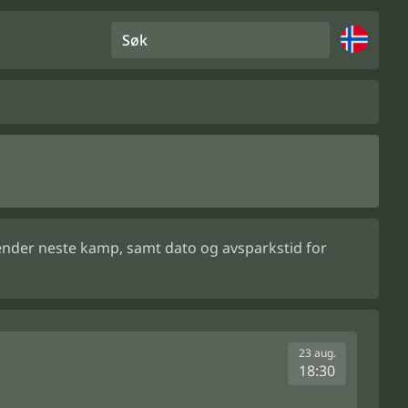
Søk
sender neste kamp, samt dato og avsparkstid for
23 aug.
18:30