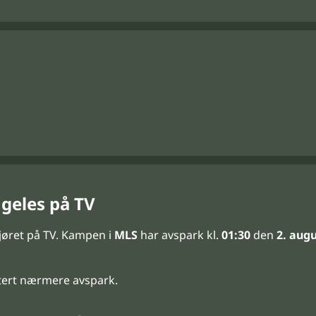
geles på TV
jøret på TV. Kampen i
MLS
har avspark kl.
01:30
den
2. aug
tert nærmere avspark.