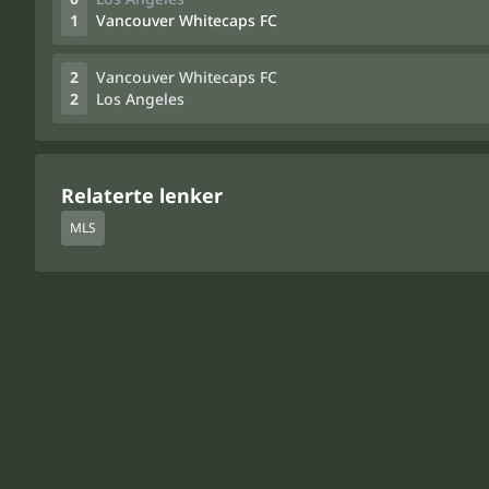
1
Vancouver Whitecaps FC
2
Vancouver Whitecaps FC
2
Los Angeles
Relaterte lenker
MLS