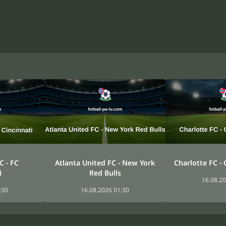
C - FC
Atlanta United FC - New York
Charlotte FC -
i
Red Bulls
16.08.20
:30
16.08.2026 01:30