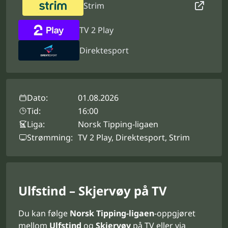
Strim
TV 2 Play
Direktesport
Dato:
01.08.2026
Tid:
16:00
Liga:
Norsk Tipping-ligaen
Strømming:
TV 2 Play, Direktesport, Strim
Ulfstind – Skjervøy på TV
Du kan følge
Norsk Tipping-ligaen
-oppgjøret
mellom
Ulfstind
og
Skjervøy
på TV eller via