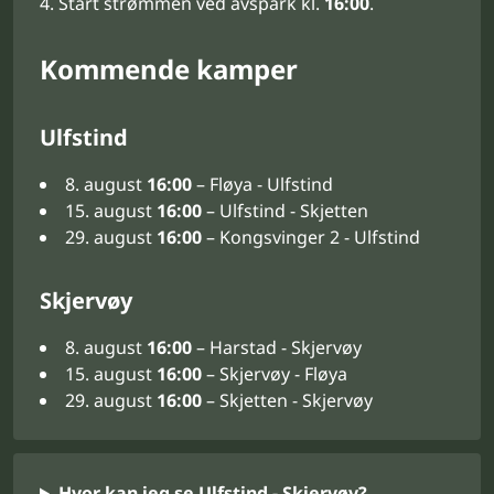
Start strømmen ved avspark kl.
16:00
.
Kommende kamper
Ulfstind
8. august
16:00
– Fløya - Ulfstind
15. august
16:00
– Ulfstind - Skjetten
29. august
16:00
– Kongsvinger 2 - Ulfstind
Skjervøy
8. august
16:00
– Harstad - Skjervøy
15. august
16:00
– Skjervøy - Fløya
29. august
16:00
– Skjetten - Skjervøy
Hvor kan jeg se Ulfstind - Skjervøy?