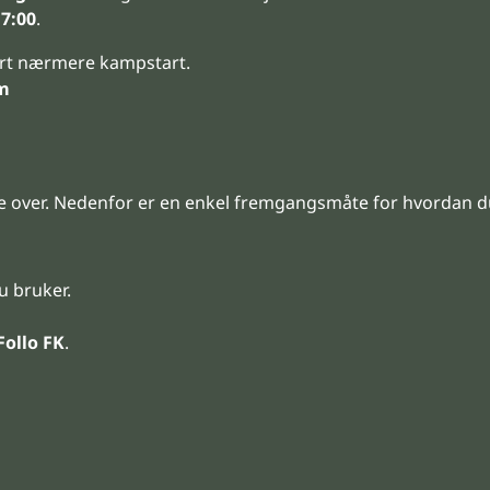
17:00
.
ert nærmere kampstart.
im
e over. Nedenfor er en enkel fremgangsmåte for hvordan 
u bruker.
Follo FK
.