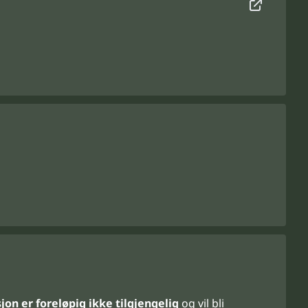
on er foreløpig ikke tilgjengelig
og vil bli