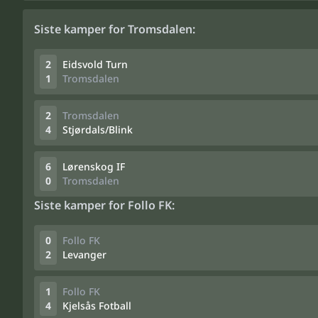
Siste kamper for Tromsdalen:
2
Eidsvold Turn
1
Tromsdalen
2
Tromsdalen
4
Stjørdals/Blink
6
Lørenskog IF
0
Tromsdalen
Siste kamper for Follo FK:
0
Follo FK
2
Levanger
1
Follo FK
4
Kjelsås Fotball