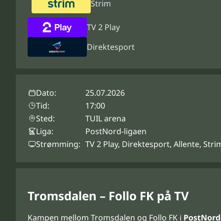
Strim
TV 2 Play
Direktesport
Dato:
25.07.2026
Tid:
17:00
Sted:
TUIL arena
Liga:
PostNord-ligaen
Strømming:
TV 2 Play, Direktesport, Allente, Stri
Tromsdalen – Follo FK på TV
Kampen mellom Tromsdalen og Follo FK i
PostNord