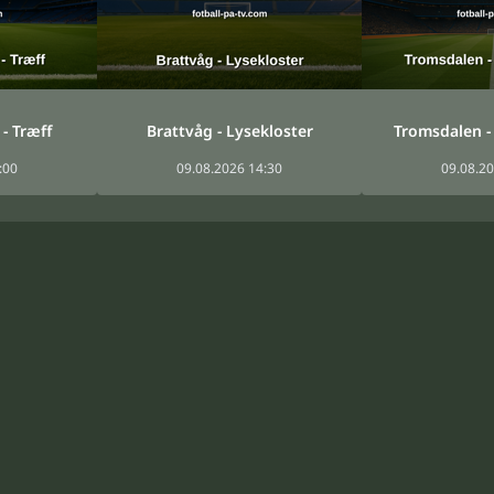
- Træff
Brattvåg - Lysekloster
Tromsdalen -
:00
09.08.2026 14:30
09.08.20