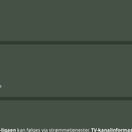
m
-ligaen
kan følges via strømmetjenester.
TV-kanalinformasj