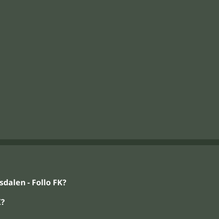
alen - Follo FK?
K?