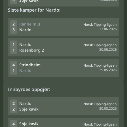
4
Spjelkavik
Siste kamper for Nardo:
2
Ranheim II
Norsk Tipping-ligaen
27.06.2026
3
Nardo
1
Nardo
Norsk Tipping-ligaen
30.05.2026
1
Rosenborg 2
4
Strindheim
Norsk Tipping-ligaen
25.05.2026
1
Nardo
Innbyrdes oppgjør:
2
Nardo
Norsk Tipping-ligaen
30.08.2025
2
Spjelkavik
4
Spjelkavik
Norsk Tipping-ligaen