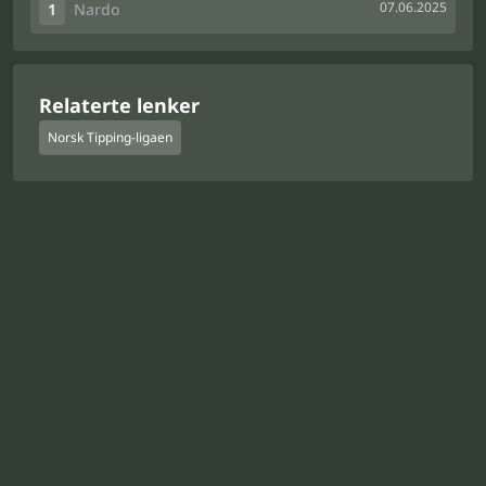
07.06.2025
1
Nardo
Relaterte lenker
Norsk Tipping-ligaen