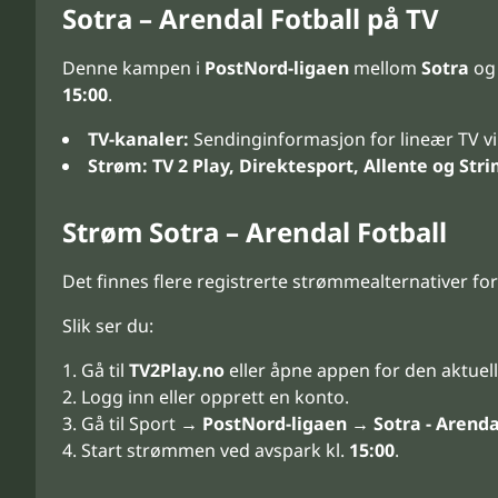
Sotra – Arendal Fotball på TV
Denne kampen i
PostNord-ligaen
mellom
Sotra
o
15:00
.
TV-kanaler:
Sendinginformasjon for lineær TV vi
Strøm:
TV 2 Play, Direktesport, Allente og Stri
Strøm Sotra – Arendal Fotball
Det finnes flere registrerte strømmealternativer
Slik ser du:
Gå til
TV2Play.no
eller åpne appen for den aktuell
Logg inn eller opprett en konto.
Gå til Sport →
PostNord-ligaen
→
Sotra - Arenda
Start strømmen ved avspark kl.
15:00
.