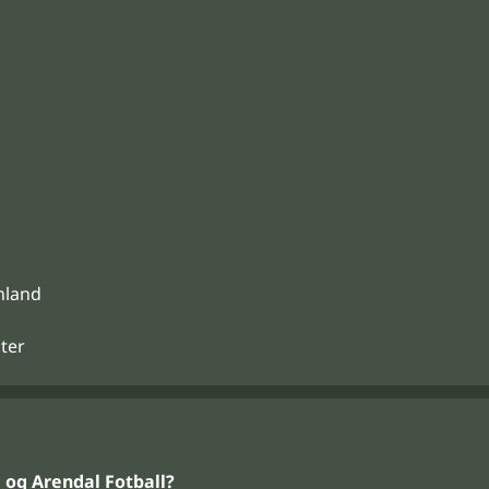
enland
ster
og Arendal Fotball?