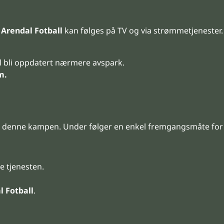
g
Arendal Fotball
kan følges på TV og via strømmetjenester
l bli oppdatert nærmere avspark.
m.
 for denne kampen. Under følger en enkel fremgangsmåte f
e tjenesten.
l Fotball
.