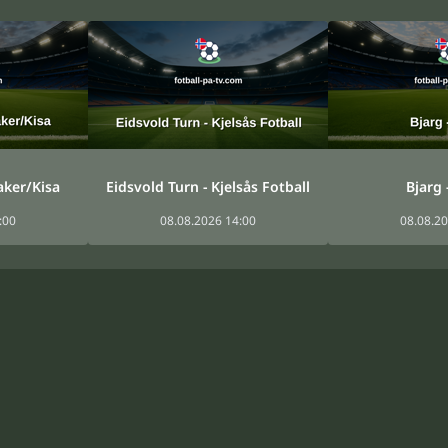
aker/Kisa
Eidsvold Turn - Kjelsås Fotball
Bjarg 
:00
08.08.2026 14:00
08.08.20