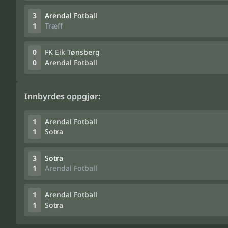
3
Arendal Fotball
1
Træff
0
FK Eik Tønsberg
0
Arendal Fotball
Innbyrdes oppgjør:
1
Arendal Fotball
1
Sotra
3
Sotra
1
Arendal Fotball
1
Arendal Fotball
1
Sotra