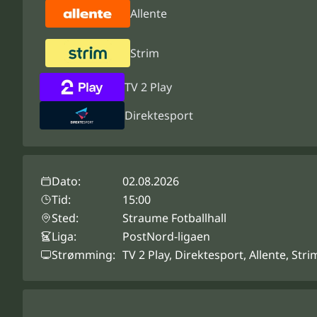
Allente
Strim
TV 2 Play
Direktesport
Dato:
02.08.2026
Tid:
15:00
Sted:
Straume Fotballhall
Liga:
PostNord-ligaen
Strømming:
TV 2 Play, Direktesport, Allente, Stri