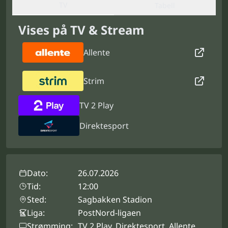
TV
Tabell
Vises på TV & Stream
Allente
Strim
TV 2 Play
Direktesport
Dato:
26.07.2026
Tid:
12:00
Sted:
Sagbakken Stadion
Liga:
PostNord-ligaen
Strømming:
TV 2 Play, Direktesport, Allente,