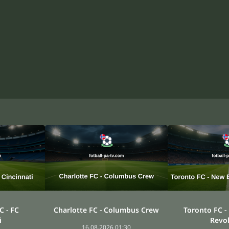
C - FC
Charlotte FC - Columbus Crew
Toronto FC -
i
Revol
16.08.2026 01:30