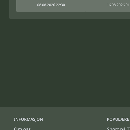
08.08.2026 22:30
16.08.2026 01
INFORMASJON
POPULÆRE 
Om oss
Sport på T