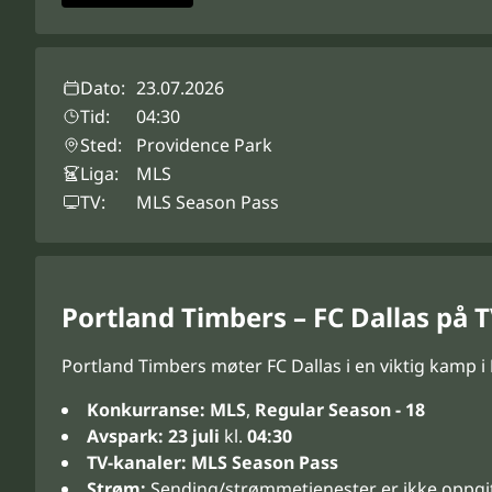
Dato:
23.07.2026
Tid:
04:30
Sted:
Providence Park
Liga:
MLS
TV:
MLS Season Pass
Portland Timbers – FC Dallas på 
Portland Timbers møter FC Dallas i en viktig kamp i
Konkurranse:
MLS
,
Regular Season - 18
Avspark:
23 juli
kl.
04:30
TV-kanaler:
MLS Season Pass
Strøm:
Sending/strømmetjenester er ikke oppgi