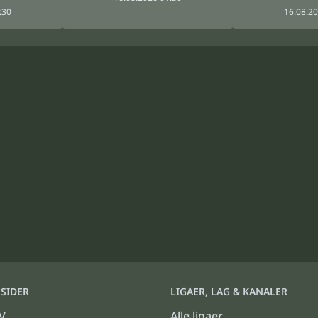
:30
16.08.20
SIDER
LIGAER, LAG & KANALER
V
Alle ligaer