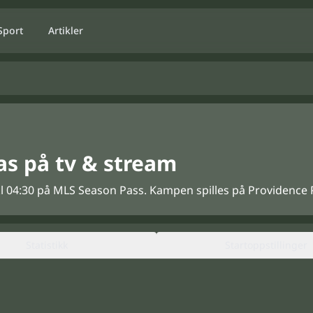
Sport
Artikler
as på tv & stream
 kl 04:30 på MLS Season Pass. Kampen spilles på Providence P
Statistikk
Startoppstillinger