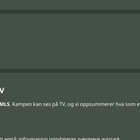
TV
MLS
. Kampen kan ses på TV, og vi oppsummerer hva som e
tt ennå; informasjon oppdateres nærmere avspark.