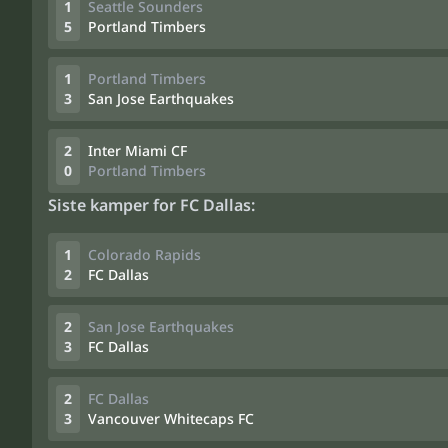
1
Seattle Sounders
5
Portland Timbers
1
Portland Timbers
3
San Jose Earthquakes
2
Inter Miami CF
0
Portland Timbers
Siste kamper for FC Dallas:
1
Colorado Rapids
2
FC Dallas
2
San Jose Earthquakes
3
FC Dallas
2
FC Dallas
3
Vancouver Whitecaps FC