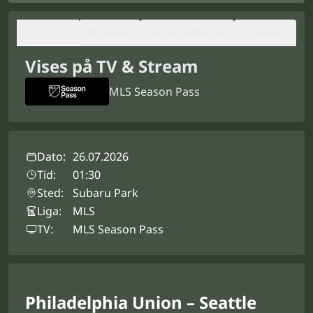
TV
Statistikk
Startoppstillinger
Tabell
Vises på TV & Stream
MLS Season Pass
Dato:
26.07.2026
Tid:
01:30
Sted:
Subaru Park
Liga:
MLS
TV:
MLS Season Pass
Philadelphia Union – Seattle