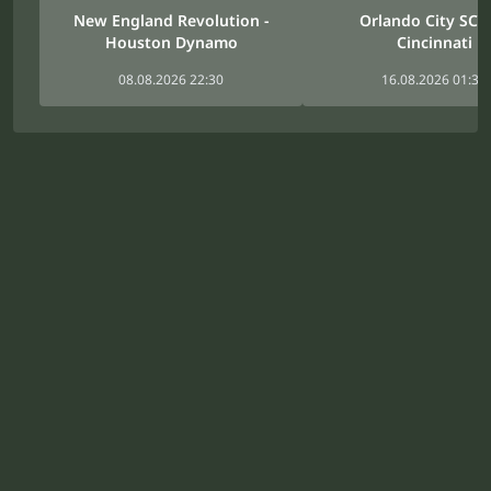
New England Revolution -
Orlando City SC -
Houston Dynamo
Cincinnati
08.08.2026 22:30
16.08.2026 01:30