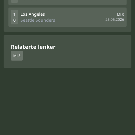
1
Los Angeles
MLS
25.05.2026
0
Seattle Sounders
Relaterte lenker
MLS