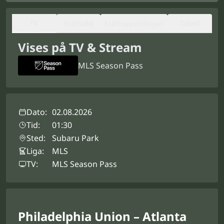
TV
Statistikk
Startoppstillinger
Tabell
Vises på TV & Stream
MLS Season Pass
Dato:
02.08.2026
Tid:
01:30
Sted:
Subaru Park
Liga:
MLS
TV:
MLS Season Pass
Philadelphia Union – Atlanta