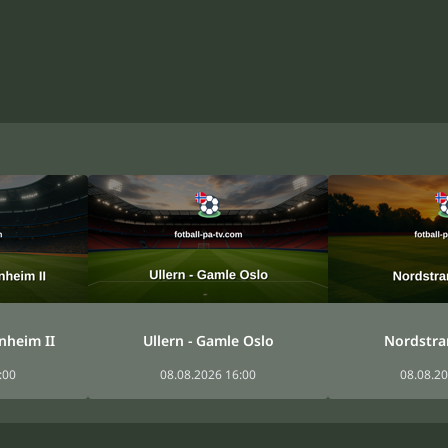
nheim II
Ullern - Gamle Oslo
Nordstran
:00
08.08.2026 16:00
08.08.20