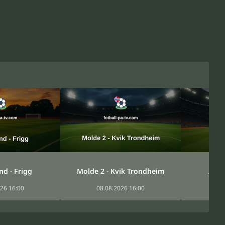
d - Frigg
Molde 2 - Kvik Trondheim
Aske
26 16:00
08.08.2026 16:00
08