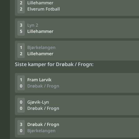
2
Lillehammer
2
Elverum Fotball
3
Lyn 2
5
Lillehammer
1
Bjørkelangen
2
Lillehammer
Siste kamper for Drøbak / Frogn:
1
Fram Larvik
0
Drøbak / Frogn
0
Gjøvik-Lyn
0
Drøbak / Frogn
3
Drøbak / Frogn
0
Bjørkelangen