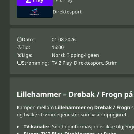
Direktesport
Dato:
01.08.2026
Tid:
16:00
Liga:
Norsk Tipping-ligaen
Strømming:
TV 2 Play, Direktesport, Strim
Lillehammer – Drøbak / Frogn på
Kampen mellom
Lillehammer
og
Drøbak / Frogn
s
og hvilke strømmetjenester som viser oppgjøret.
TV-kanaler:
Sendinginformasjon er ikke tilgjeng
Strøm:
TV 2 Play
,
Direktesport
og
Strim