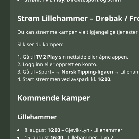
Strøm Lillehammer – Drøbak / F
Du kan strømme kampen via tilgjengelige tjenester
Slik ser du kampen:
Gå til
TV 2 Play
sin nettside eller åpne appen.
Logg inn eller opprett en konto.
Gå til «Sport» →
Norsk Tipping-ligaen
→ Lilleham
Start strømmen ved avspark kl.
16:00
.
Kommende kamper
Lillehammer
8. august
16:00
– Gjøvik-Lyn - Lillehammer
15. august
16:00
– Lillehammer - Lyn 2