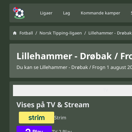
Ligaer
Lag
Kommande kamper
/
/
Fotball
Norsk Tipping-ligaen
Lillehammer - Drøbak
Lillehammer - Drøbak / Fr
Du kan se Lillehammer - Drøbak / Frogn 1 august 202
TV
Vises på TV & Stream
Strim
TV 2 Play