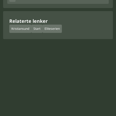
Relaterte lenker
Kristiansund
Start
Eliteserien