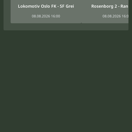
Lokomotiv Oslo FK - SF Grei
Rosenborg 2 - Ranhe
08.08.2026 16:00
08.08.2026 16:00