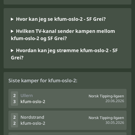
Hvor kan jeg se kfum-oslo-2 - SF Grei?
Hvilken TV-kanal sender kampen mellom
kfum-oslo-2 og SF Grei?
Hvordan kan jeg strømme kfum-oslo-2 - SF
Grei?
Siste kamper for kfum-oslo-2:
2
Ullern
Norsk Tipping-ligaen
20.06.2026
3
kfum-oslo-2
2
Nordstrand
Norsk Tipping-ligaen
30.05.2026
2
kfum-oslo-2