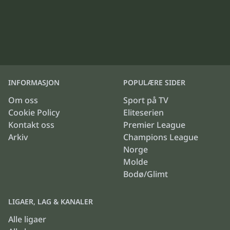
INFORMASJON
POPULÆRE SIDER
Om oss
Sport på TV
Cookie Policy
Eliteserien
Kontakt oss
Premier League
Arkiv
Champions League
Norge
Molde
Bodø/Glimt
LIGAER, LAG & KANALER
Alle ligaer