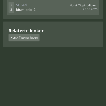
2
SF Grei
Norsk Tipping-ligaen
25.05.2026
3
kfum-oslo-2
Relaterte lenker
Norsk Tipping-ligaen