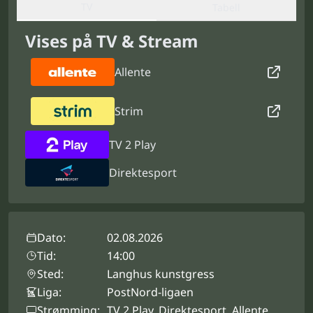
TV
Tabell
Vises på TV & Stream
Allente
Strim
TV 2 Play
Direktesport
Dato:
02.08.2026
Tid:
14:00
Sted:
Langhus kunstgress
Liga:
PostNord-ligaen
Strømming:
TV 2 Play, Direktesport, Allente,