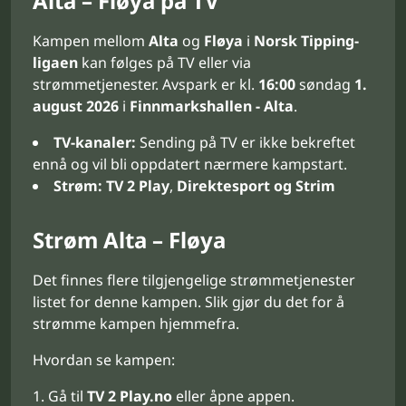
Alta – Fløya på TV
Kampen mellom
Alta
og
Fløya
i
Norsk Tipping-
ligaen
kan følges på TV eller via
strømmetjenester. Avspark er kl.
16:00
søndag
1.
august 2026
i
Finnmarkshallen - Alta
.
TV-kanaler:
Sending på TV er ikke bekreftet
ennå og vil bli oppdatert nærmere kampstart.
Strøm:
TV 2 Play
,
Direktesport og Strim
Strøm Alta – Fløya
Det finnes flere tilgjengelige strømmetjenester
listet for denne kampen. Slik gjør du det for å
strømme kampen hjemmefra.
Hvordan se kampen:
Gå til
TV 2 Play.no
eller åpne appen.