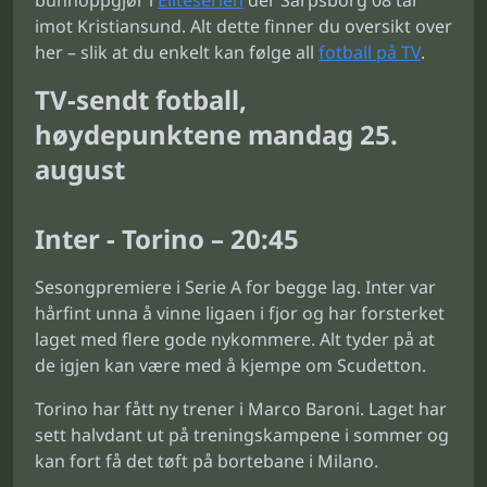
bunnoppgjør i
Eliteserien
der Sarpsborg 08 tar
imot Kristiansund. Alt dette finner du oversikt over
her – slik at du enkelt kan følge all
fotball på TV
.
TV-sendt fotball,
høydepunktene mandag 25.
august
Inter - Torino – 20:45
Sesongpremiere i Serie A for begge lag. Inter var
hårfint unna å vinne ligaen i fjor og har forsterket
laget med flere gode nykommere. Alt tyder på at
de igjen kan være med å kjempe om Scudetton.
Torino har fått ny trener i Marco Baroni. Laget har
sett halvdant ut på treningskampene i sommer og
kan fort få det tøft på bortebane i Milano.