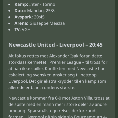
Kamp:
Inter - Torino
Dato:
Mandag, 25/8
Avspark:
20:45
Arena:
Giuseppe Meazza
TV:
VG+
Newcastle United - Liverpool – 20:45
Alt fokus rettes mot Alexander Isak foran dette
storklassikermøtet i Premier League – til tross for
at han ikke spiller. Konflikten med Newcastle har
eskalert, og svensken ønsker seg til nettopp
Liverpool. Det gir ekstra krydder til en kamp som
allerede er blant rundens største.
Newcastle kommer fra 0-0 mot Aston Villa, tross at
de spilte med en mann mer i store deler av andre
omgang. Spørsmålstegn reises derfor rundt
formen. Liverpool på sin side slo Bournemouth 4-